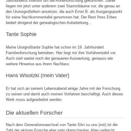
Jahrhunderts intensiv um die Ahnenforschung gekümmert. Daher
liegen mir jetzt unter anderem zwei Stammbäume vor, die genau an
den Urururgroßeltern ansetzen, die auch Ernst B. als Ausgangspunkt
für seine Nachkommentafel genommen hat. Der Rest Ihres Erbes
bedarf dringend der genealogischen Aufarbeitung...
Tante Sophie
Meine Ururgroßtante Sophie hat schon im 19. Jahrhundert
Familienforschung betrieben. Hier liegt mir ihre Vorfahrentafel vor.
Auch sieh wartet noch der genaueren Auswertung, genauso wie
weitere Hinweise aus ihrem Nachlass.
Hans Wisotzki (mein Vater)
Er hat sich an seinem Lebensabend einige Jahre mit der Forschung
zu seinen und damit auch meinen Vorfahren beschäftigt. Auch dieses
Werk muss aufgearbeitet werden.
Die aktuellen Forscher
Nach dem Generationswechsel von Tante Silvi zu uns (mir) ist die
Zahl der aktiven Forsche eher sehr überschaubar. Aber vielleicht